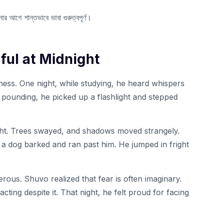
ার আগে শান্তভাবে ভাবা গুরুত্বপূর্ণ।
dful at Midnight
ess. One night, while studying, he heard whispers
t pounding, he picked up a flashlight and stepped
ght. Trees swayed, and shadows moved strangely.
a dog barked and ran past him. He jumped in fright
ous. Shuvo realized that fear is often imaginary.
cting despite it. That night, he felt proud for facing