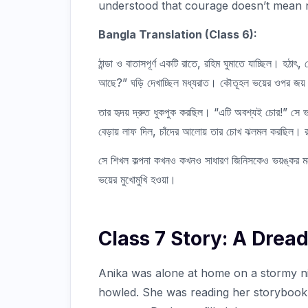
understood that courage doesn’t mean no
Bangla Translation (Class 6):
ঠান্ডা ও বাতাসপূর্ণ একটি রাতে, রহিম ঘুমাতে যাচ্ছিল। হঠ
আছে?” ঘড়ি দেখাচ্ছিল মধ্যরাত। কৌতূহল ভয়ের ওপর জয় প
তার হৃদয় দ্রুত ধুকপুক করছিল। “এটি অবশ্যই চোর!” সে ভ
বেড়ায় লাফ দিল, চাঁদের আলোয় তার চোখ ঝলমল করছিল। রহি
সে শিখল কল্পনা কখনও কখনও সাধারণ জিনিসকেও ভয়ঙ্কর মন
ভয়ের মুখোমুখি হওয়া।
Class 7 Story: A Drea
Anika was alone at home on a stormy ni
howled. She was reading her storybook 