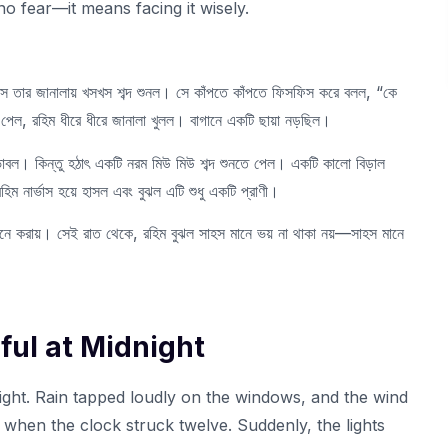
 fear—it means facing it wisely.
াৎ, সে তার জানালায় খসখস শব্দ শুনল। সে কাঁপতে কাঁপতে ফিসফিস করে বলল, “কে
েল, রহিম ধীরে ধীরে জানালা খুলল। বাগানে একটি ছায়া নড়ছিল।
াবল। কিন্তু হঠাৎ একটি নরম মিউ মিউ শব্দ শুনতে পেল। একটি কালো বিড়াল
ম নার্ভাস হয়ে হাসল এবং বুঝল এটি শুধু একটি প্রাণী।
ে করায়। সেই রাত থেকে, রহিম বুঝল সাহস মানে ভয় না থাকা নয়—সাহস মানে
dful at Midnight
ght. Rain tapped loudly on the windows, and the wind
when the clock struck twelve. Suddenly, the lights