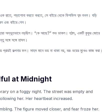
 এক রাতে, পড়াশোনা করতে করতে, সে বাইরে থেকে ফিসফিস শব্দ শুনল। ঘড়ি
 ধরল এবং বাইরে গেল।
ং ছায়া অদ্ভুতভাবে নড়ছিল। “কে আছে?” শুভ ডাকল। হঠাৎ, একটি কুকুর জোরে
তু সঙ্গে সঙ্গে হাসল।
য় প্রায়ই কল্পনার ফল। সাহস মানে ভয় না থাকা নয়, বরং ভয়ের মুখেও কাজ করা।
dful at Midnight
brary on a foggy night. The street was empty and
following her. Her heartbeat increased.
mbling. The figure moved closer, and fear froze her.