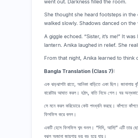
went out. Darkness filled the room.
She thought she heard footsteps in the 
walked slowly. Shadows danced on the w
A giggle echoed. “Sister, it’s me!” It was
lantern. Anika laughed in relief. She re
From that night, Anika learned to think c
Bangla Translation (Class 7):
এক ঝড়ঝাপটা রাতে, আনিকা বাড়িতে একা ছিল। জানালায় বৃষ
বারোটায় আঘাত করল। হঠাৎ, বাতি নিভে গেল। ঘর অন্ধকার
সে মনে করল করিডোরে কেউ পদধ্বনি করছে। কাঁপতে কাঁপতে
ফিসফিস করে বলল।
একটি হেসে ফিসফিস শব্দ শুনল। “দিদি, আমি!” এটি তার ছোট
বুঝল অজানা জায়গায় ভয় বড় হয়ে যায়।