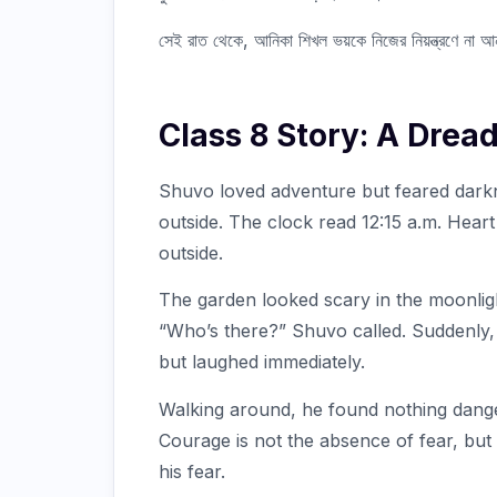
সেই রাত থেকে, আনিকা শিখল ভয়কে নিজের নিয়ন্ত্রণে না আন
Class 8 Story: A Drea
Shuvo loved adventure but feared darkn
outside. The clock read 12:15 a.m. Hear
outside.
The garden looked scary in the moonli
“Who’s there?” Shuvo called. Suddenly, 
but laughed immediately.
Walking around, he found nothing danger
Courage is not the absence of fear, but a
his fear.