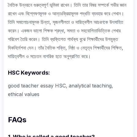
নৈতিক উন্নয়নে গুরুত্বপূর্ণ ভূমিকা রাখেন। তিনি তার বিষয় সম্পর্কে গভীর জ্ঞান
রাখেন এবং বিশ্লেষণমূলক ও আন্তঃক্রিয়ামূলক পদ্ধতি ব্যবহার করে শেখান।
তিনি সমালোচনামূলক চিন্তা, সৃজনশীলতা ও দায়িত্বশীল আচরণকে উৎসাহিত
করেন। একজন ভালো শিক্ষক শ্রদ্ধা, সমতা ও সহযোগিতাভিত্তিক শেখার
পরিবেশ তৈরি করেন। তিনি ব্যক্তিগত পার্থক্য বুঝে শিক্ষার্থীদের উপযুক্ত
দিকনির্দেশনা দেন। তাঁর নৈতিক শক্তি, নিষ্ঠা ও নেতৃত্ব শিক্ষার্থীদের শিক্ষিত,
দায়িত্বশীল ও সচেতন নাগরিক হতে অনুপ্রাণিত করে।
HSC Keywords:
good teacher essay HSC, analytical teaching,
ethical values
FAQs
1. Who is called a good teacher?