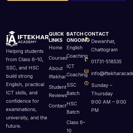
QUICK
BATCH
CONTACT
LINKS
ONGOING
Dewanhat,
Home
English
Chattogram
Helping students
Coaching
Courses
from Class 6–10,
01731-518535
ICT
SSC, and HSC
About
info@iftekharaca
Coaching
build strong
Iftekhar
English, practical
SSC
Sunday –
Student
ICT skills, and
Batch
Thursday
Reviews
confidence for
9:00 AM – 9:00
HSC
Contact
examinations,
PM
Batch
university, and the
Class 6–
future.
10