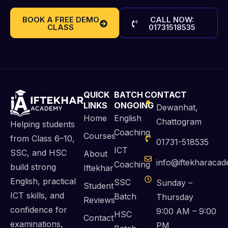
BOOK A FREE DEMO
CALL NOW:
CLASS
01731518535
QUICK
BATCH
CONTACT
LINKS
ONGOING
Dewanhat,
Home
English
Chattogram
Helping students
Coaching
Courses
from Class 6–10,
01731-518535
ICT
SSC, and HSC
About
info@iftekharaca
Coaching
build strong
Iftekhar
English, practical
SSC
Sunday –
Student
ICT skills, and
Batch
Thursday
Reviews
confidence for
9:00 AM – 9:00
HSC
Contact
examinations,
PM