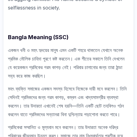
selflessness in society.
Bangla Meaning (SSC)
একজন ধনী ও মহৎ হৃদয়ের মানুষ এমন একটি শহরে থাকতেন যেখানে অনেক
শ্রমিক মৌলিক চাহিদা পূরণে কষ্ট করতেন। এক শীতের সকালে তিনি দেখলেন
যে কয়েকজন শ্রমিকের গরম কাপড় নেই। পরিবার চালানোর জন্য তারা ঠান্ডা
সহ্য করে কাজ করছিল।
মহৎ ব্যক্তি সমাজের একজন সদস্য হিসেবে নিজেকে দায়ী মনে করলেন। তিনি
সেদিনই শ্রমিকদের জন্য গরম কাপড়, কম্বল এবং খাদ্যসামগ্রীর ব্যবস্থা
করলেন। তার উদারতা এখানেই শেষ হয়নি—তিনি একটি ছোট তহবিলও গঠন
করলেন যাতে শ্রমিকদের সন্তানরা বিনা দুশ্চিন্তায় পড়াশোনা করতে পারে।
শ্রমিকেরা সম্মানিত ও মূল্যবান মনে করলেন। তার উদারতা অনেক দরিদ্র
পরিবারের জীবনমান উন্নত করল। সমাজে তার নাম নিঃস্বার্থতার প্রতীক হয়ে