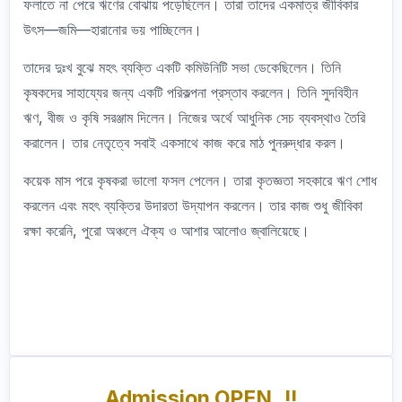
ফলাতে না পেরে ঋণের বোঝায় পড়েছিলেন। তারা তাদের একমাত্র জীবিকার
উৎস—জমি—হারানোর ভয় পাচ্ছিলেন।
তাদের দুঃখ বুঝে মহৎ ব্যক্তি একটি কমিউনিটি সভা ডেকেছিলেন। তিনি
কৃষকদের সাহায্যের জন্য একটি পরিকল্পনা প্রস্তাব করলেন। তিনি সুদবিহীন
ঋণ, বীজ ও কৃষি সরঞ্জাম দিলেন। নিজের অর্থে আধুনিক সেচ ব্যবস্থাও তৈরি
করালেন। তার নেতৃত্বে সবাই একসাথে কাজ করে মাঠ পুনরুদ্ধার করল।
কয়েক মাস পরে কৃষকরা ভালো ফসল পেলেন। তারা কৃতজ্ঞতা সহকারে ঋণ শোধ
করলেন এবং মহৎ ব্যক্তির উদারতা উদ্‌যাপন করলেন। তার কাজ শুধু জীবিকা
রক্ষা করেনি, পুরো অঞ্চলে ঐক্য ও আশার আলোও জ্বালিয়েছে।
Admission OPEN..!!