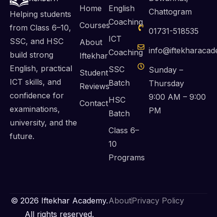
Home
English
Chattogram
Helping students
Coaching
Courses
from Class 6–10,
01731-518535
ICT
SSC, and HSC
About
info@iftekharaca
Coaching
build strong
Iftekhar
English, practical
SSC
Sunday –
Student
ICT skills, and
Batch
Thursday
Reviews
confidence for
9:00 AM – 9:00
HSC
Contact
examinations,
PM
Batch
university, and the
Class 6–
future.
10
Programs
© 2026 Iftekhar Academy.
About
Privacy Policy
All rights reserved.