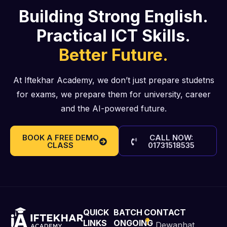
Building Strong English.
Practical ICT Skills.
Better Future.
At Iftekhar Academy, we don’t just prepare studetns
for exams, we prepare them for university, career
and the AI-powered future.
BOOK A FREE DEMO
CALL NOW:
CLASS
01731518535
QUICK
BATCH
CONTACT
LINKS
ONGOING
Dewanhat,