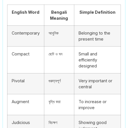
English Word
Bengali
Simple Definition
Meaning
Contemporary
আধুনিক
Belonging to the
present time
Compact
ছোট ও ঘন
Small and
efficiently
designed
Pivotal
গুরুত্বপূর্ণ
Very important or
central
Augment
বৃদ্ধি করা
To increase or
improve
Judicious
বিচক্ষণ
Showing good