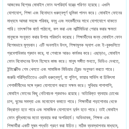
আজকের বিশ্বের মোবাইল ফোন অপরিহার্য যন্ত্রে পরিণত হয়েছে। এগুলি
যোগাযোগ, শিক্ষা এবং বিনোদনে গুরুত্বপূর্ণ ভূমিকা পালন করে। মোবাইল ফোনের
মাধ্যমে আমরা সহজে পরিবার, বন্ধু এবং সহকর্মীদের সাথে যোগাযোগে থাকতে
পারি। তাৎক্ষণিক বার্তা পাঠানো, কল করা এবং মাল্টিমিডিয়া শেয়ার করার ক্ষমতা
মানুষকে সংযুক্ত করার উপায় পরিবর্তন করেছে। শিক্ষার্থীদের জন্য মোবাইল ফোন
বিশেষভাবে মূল্যবান। এটি অনলাইন উৎস, শিক্ষামূলক অ্যাপ এবং ই-বুকগুলিতে
প্রবেশাধিকার প্রদান করে, যা শেখাকে আরও কার্যকর করে। এছাড়াও, মোবাইল
ফোন বিনোদনের উৎস হিসেবে কাজ করে। মানুষ সঙ্গীত শুনতে, ভিডিও দেখতে,
ইন্টারেক্টিভ গেম খেলতে এবং সামাজিক মিডিয়ার ট্রেন্ড অনুসরণ করতে পারে।
জরুরি পরিস্থিতিতেও এগুলি গুরুত্বপূর্ণ, যা পুলিশ, ফায়ার সার্ভিস বা চিকিৎসা
পেশাজীবীদের সঙ্গে দ্রুত যোগাযোগ করতে সক্ষম করে। সুবিধার পাশাপাশি,
মোবাইল ফোনের কিছু নেতিবাচক প্রভাবও রয়েছে। অতিরিক্ত ব্যবহার চোখের
চাপ, ঘুমের সমস্যা এবং মনোযোগ কমাতে পারে। শিক্ষার্থীরা পড়াশোনার থেকে
বিভ্রান্ত হতে পারে এবং সামাজিক যোগাযোগ দুর্বল হতে পারে। তাই মোবাইল
ফোন বুদ্ধিমানের মতো ব্যবহার করা অপরিহার্য। অভিভাবক, শিক্ষক এবং
শিক্ষার্থীরা একটি সুষম পদ্ধতি গ্রহণ করা উচিত। সঠিক ব্যবস্থাপনার মাধ্যমে,