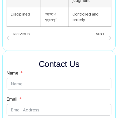
judgment
Disciplined
নিয়মিত ও
Controlled and
শৃঙ্খলাপূর্ণ
orderly
PREVIOUS
NEXT
My Family Paragraph for SSC 2026
A Tea Stall paragraph for SSC 2026
Contact Us
Name
Email