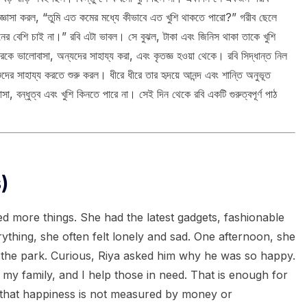
্ঞাসা করল, “তুমি এত কমের মধ্যে কীভাবে এত খুশি থাকতে পারো?” গরীব ছেলে
বেশি চাই না।” রবি এটা ভাবল। সে বুঝল, টাকা এবং জিনিস থাকা তাকে খুশি
ে ভালোবাসা, অন্যদের সাহায্য করা, এবং কৃতজ্ঞ হওয়া থেকে। রবি সিদ্ধান্ত নিল
শুদের সাহায্য করতে শুরু করল। ধীরে ধীরে তার হৃদয়ে আনন্দ এবং শান্তি অনুভূত
, বন্ধুত্ব এবং খুশি কিনতে পারে না। সেই দিন থেকে রবি একটি গুরুত্বপূর্ণ পাঠ
)
ed more things. She had the latest gadgets, fashionable
ything, she often felt lonely and sad. One afternoon, she
n the park. Curious, Riya asked him why he was so happy.
 my family, and I help those in need. That is enough for
d that happiness is not measured by money or