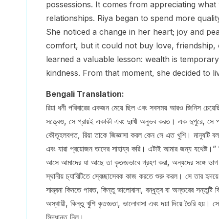
possessions. It comes from appreciating what 
relationships. Riya began to spend more quality
She noticed a change in her heart; joy and pe
comfort, but it could not buy love, friendship
learned a valuable lesson: wealth is temporary
kindness. From that moment, she decided to liv
Bengali Translation:
রিয়া ধনী পরিবারের একজন মেয়ে ছিল এবং সবসময় আরও জিনিস চেয়েছ
সত্ত্বেও, সে প্রায়ই একাকী এবং দুঃখী অনুভব করত। এক দুপুরে, সে 
কৌতূহলবশত, রিয়া তাকে জিজ্ঞাসা করল কেন সে এত খুশি। মানুষটি 
এবং যারা প্রয়োজন তাদের সাহায্য করি। এটাই আমার জন্য যথেষ্ট।” রিয
আসে আমাদের যা আছে তা কৃতজ্ঞভাবে গ্রহণ করা, অন্যদের সঙ্গে ভাগ ক
স্থানীয় চ্যারিটিতে স্বেচ্ছাসেবক কাজ করতে শুরু করল। সে তার হৃদয়
সান্ত্বনা কিনতে পারত, কিন্তু ভালোবাসা, বন্ধুত্ব বা অন্তরের সন্তুষ্
অস্থায়ী, কিন্তু খুশি কৃতজ্ঞতা, ভালোবাসা এবং দয়া দিয়ে তৈরি হয়।
সিদ্ধান্ত নিল।