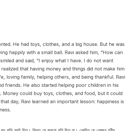
nted. He had toys, clothes, and a big house. But he was
ng happily with a small ball. Ravi asked him, “How can
smiled and said, “I enjoy what I have. I do not want
e realized that having money and things did not make him
, loving family, helping others, and being thankful. Ravi
 friends. He also started helping poor children in his
t. Money could buy toys, clothes, and food, but it could
that day, Ravi learned an important lesson: happiness is
ness.
 বড় বাড়ি সবই ছিল। কিন্তু সে কখনো খুশি ছিল না। একদিন সে একজন গরীব