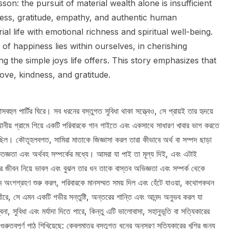
son: the pursuit of material wealth alone is insufficient
ess, gratitude, empathy, and authentic human
l life with emotional richness and spiritual well-being.
of happiness lies within ourselves, in cherishing
g the simple joys life offers. This story emphasizes that
love, kindness, and gratitude.
বহুল পার্টির ঘিরে। সব ধরনের বস্তুগত সুবিধা থাকা সত্ত্বেও, সে প্রায়ই তার হৃদয়ে
ানীয় গ্রামে গিয়ে একটি পরিবারকে গান গাইতে এবং একসাথে সাধারণ খাবার ভাগ করতে
িল। কৌতূহলবশত, সামিরা মাতাকে জিজ্ঞাসা করল তারা কীভাবে অর্থ বা সম্পদ ছাড়া
জ্ঞতা এবং অর্থবহ সম্পর্কের মধ্যে। আমরা যা পাই তা মূল্য দিই, এবং এটাই
র জীবন নিয়ে ভাবল এবং বুঝল তার ধন তাকে বাস্তব অভিজ্ঞতা এবং সম্পর্ক থেকে
্রমে অংশগ্রহণ শুরু করল, পরিবারকে মানসম্মত সময় দিল এবং হেঁটে যাওয়া, কথোপকথন
ীরে, সে এমন একটি গভীর সন্তুষ্টি, অন্তরের শান্তি এবং আনন্দ অনুভব করল যা
া, সুবিধা এবং মর্যাদা দিতে পারে, কিন্তু এটি ভালোবাসা, সহানুভূতি বা সত্যিকারের
ুত্বপূর্ণ পাঠ শিখিয়েছে: কেবলমাত্র বস্তুগত ধনের অনুসরণ সত্যিকারের খুশির জন্য