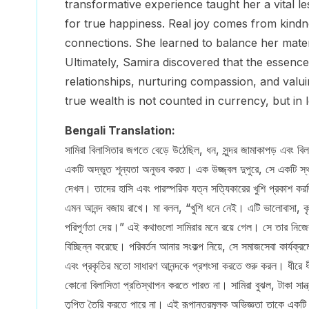
transformative experience taught her a vital les
for true happiness. Real joy comes from kindn
connections. She learned to balance her materia
Ultimately, Samira discovered that the essence 
relationships, nurturing compassion, and valuin
true wealth is not counted in currency, but in 
Bengali Translation:
সামিরা বিলাসিতার জগতে বেড়ে উঠেছিল, ধন, সুন্দর জামাকাপড় এবং বিলাস
একটি অদ্ভুত শূন্যতা অনুভব করত। এক উজ্জ্বল দুপুরে, সে একটি স্থ
দেখল। তাদের হাসি এবং পারস্পরিক যত্ন সত্যিকারের খুশি প্রকাশ করছ
এমন আনন্দ বজায় রাখে। মা বলল, “খুশি ধনে নেই। এটি ভালোবাসা, কৃত
পরিপূর্ণতা দেয়।” এই কথাগুলো সামিরার মনে রয়ে গেল। সে তার নিজে
বিচ্ছিন্ন করেছে। পরিবর্তন আনার সংকল্প নিয়ে, সে সমাজসেবা কার্যক
এবং প্রকৃতির মতো সাধারণ আনন্দকে প্রশংসা করতে শুরু করল। ধীরে ধ
কোনো বিলাসিতা প্রতিস্থাপন করতে পারত না। সামিরা বুঝল, টাকা সান্ত্বন
তৃপ্তি তৈরি করতে পারে না। এই রূপান্তরমূলক অভিজ্ঞতা তাকে একটি গুর