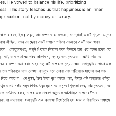
. He vowed to balance his life, prioritizing
ess. This story teaches us that happiness is an inner
ppreciation, not by money or luxury.
বিধা তার কাছে ছিল। তবুও, তার সম্পদ থাকা সত্ত্বেও, সে প্রায়ই একটি শূন্যতা অনুভব
ায় হাঁটছিল, তখন সে দেখল একটি সাধারণ পরিবার একসাথে একটি সরল খাবার
রল। কৌতূহলবশত, অর্জুন পিতাকে জিজ্ঞাসা করল কিভাবে তারা এত কমের মধ্যে এত
ছু নেই, তবে আমাদের আছে ভালোবাসা, স্বাস্থ্য এবং কৃতজ্ঞতা। এটাই আমাদের
ধন বা সম্পদ জমা করার মধ্যে নয়; এটি সম্পর্ককে মূল্য দেওয়া, সহানুভূতি দেখানো এবং
তার পরিবারকে সময় দেওয়া, বন্ধুত্ব গড়ে তোলা এবং দারিদ্র্যকে সাহায্য করা শুরু
িতে পারত না। সে বুঝল, টাকা ইচ্ছা পূরণ করতে পারে, কিন্তু এটি অন্তরের শান্তি,
ুন একটি গভীর সত্য শিখল: শুধুমাত্র ধনের অনুসরণ শূন্যতা দেয়, আর কৃতজ্ঞতা, দয়া
ীবনকে সমন্বিত করবে, সম্পর্ক এবং সাধারণ আনন্দকে অতিরিক্ত সম্পদের উপরে
থা, যা ভালোবাসা, সহানুভূতি এবং প্রশংসা দিয়ে তৈরি হয়, টাকা বা বিলাসিতার মাধ্যমে