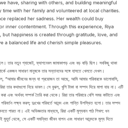
we have, sharing with others, and building meaningful
 time with her family and volunteered at local charities.
ace replaced her sadness. Her wealth could buy
, or inner contentment. Through this experience, Riya
, but happiness is created through gratitude, love, and
e a balanced life and cherish simple pleasures.
িল। তার নতুন গ্যাজেট, ফ্যাশনেবল জামাকাপড় এবং বড় বাড়ি ছিল। সবকিছু থাকা
পার্কে একজন সাধারণ মানুষকে তার সন্তানদের সঙ্গে হাসতে খেলতে দেখল।
বলল, “আমার জীবনের জন্য যা প্রয়োজন তা আছে, আমি আমার পরিবারকে ভালোবাসি,
়া তার কথাগুলো নিয়ে ভাবল। সে বুঝল, খুশি টাকা বা সম্পদ দিয়ে মাপা যায় না। এটি
রা এবং অর্থবহ সম্পর্ক তৈরি করা থেকে। রিয়া তার পরিবারে বেশি সময় কাটাতে এবং
ে পরিবর্তন লক্ষ্য করল; দুঃখের পরিবর্তে আনন্দ এবং শান্তি উপস্থিত হলো। তার সম্পদ
টি কিনতে পারত না। এই অভিজ্ঞতার মাধ্যমে, রিয়া একটি মূল্যবান পাঠ শিখল: ধন
 সেই মুহূর্ত থেকে, সে একটি সমন্বিত জীবন যাপন এবং সাধারণ আনন্দকে মূল্য দিতে