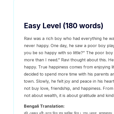
Easy Level (180 words)
Ravi was a rich boy who had everything he wa
never happy. One day, he saw a poor boy playi
you be so happy with so little?” The poor boy 
more than I need.” Ravi thought about this. H
happy. True happiness comes from enjoying life
decided to spend more time with his parents and
town. Slowly, he felt joy and peace in his hear
not buy love, friendship, and happiness. From 
not about wealth, it is about gratitude and kind
Bengali Translation:
রবি একজন ধনী ছেলে ছিল যার সবকিছু ছিল। তার খেলনা, জামাকাপড়,