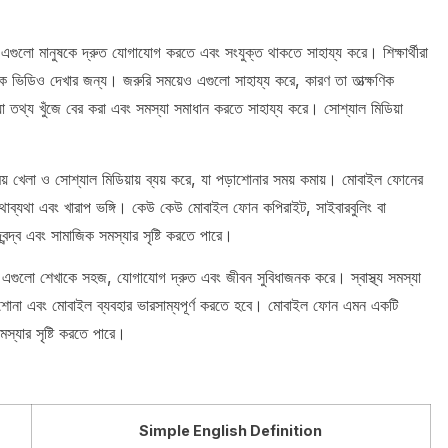
গুলো মানুষকে দ্রুত যোগাযোগ করতে এবং সংযুক্ত থাকতে সাহায্য করে। শিক্ষার্থীরা
 ভিডিও দেখার জন্য। জরুরি সময়েও এগুলো সাহায্য করে, কারণ তা তাত্ক্ষণিক
 তথ্য খুঁজে বের করা এবং সমস্যা সমাধান করতে সাহায্য করে। সোশ্যাল মিডিয়া
য় খেলা ও সোশ্যাল মিডিয়ায় ব্যয় করে, যা পড়াশোনার সময় কমায়। মোবাইল ফোনের
মাথাব্যথা এবং খারাপ ভঙ্গি। কেউ কেউ মোবাইল ফোন কপিরাইট, সাইবারবুলিং বা
ন্দ্ব এবং সামাজিক সমস্যার সৃষ্টি করতে পারে।
এগুলো শেখাকে সহজ, যোগাযোগ দ্রুত এবং জীবন সুবিধাজনক করে। স্বাস্থ্য সমস্যা
র পড়াশোনা এবং মোবাইল ব্যবহার ভারসাম্যপূর্ণ করতে হবে। মোবাইল ফোন এমন একটি
স্যার সৃষ্টি করতে পারে।
Simple English Definition