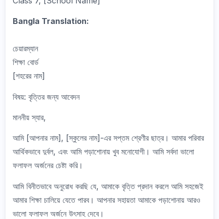
Class 7, [School Name]
Bangla Translation:
চেয়ারম্যান
শিক্ষা বোর্ড
[শহরের নাম]
বিষয়: বৃত্তির জন্য আবেদন
মাননীয় স্যার,
আমি [আপনার নাম], [স্কুলের নাম]-এর সপ্তম শ্রেণীর ছাত্র। আমার পরিবার
আর্থিকভাবে দুর্বল, এবং আমি পড়াশোনায় খুব মনোযোগী। আমি সর্বদা ভালো
ফলাফল অর্জনের চেষ্টা করি।
আমি বিনীতভাবে অনুরোধ করছি যে, আমাকে বৃত্তি প্রদান করলে আমি সহজেই
আমার শিক্ষা চালিয়ে যেতে পারব। আপনার সহায়তা আমাকে পড়াশোনায় আরও
ভালো ফলাফল অর্জনে উৎসাহ দেবে।