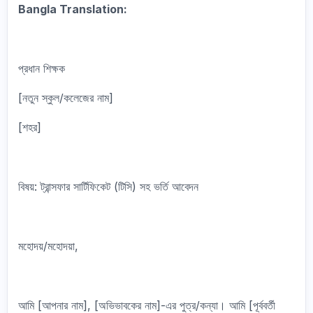
Bangla Translation:
প্রধান শিক্ষক
[নতুন স্কুল/কলেজের নাম]
[শহর]
বিষয়: ট্রান্সফার সার্টিফিকেট (টিসি) সহ ভর্তি আবেদন
মহোদয়/মহোদয়া,
আমি [আপনার নাম], [অভিভাবকের নাম]-এর পুত্র/কন্যা। আমি [পূর্ববর্তী