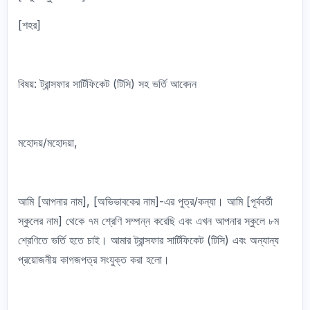
[শহর]
বিষয়: ট্রান্সফার সার্টিফিকেট (টিসি) সহ ভর্তি আবেদন
মহোদয়/মহোদয়া,
আমি [আপনার নাম], [অভিভাবকের নাম]-এর পুত্র/কন্যা। আমি [পূর্ববর্তী
স্কুলের নাম] থেকে ৭ম শ্রেণি সম্পন্ন করেছি এবং এখন আপনার স্কুলে ৮ম
শ্রেণিতে ভর্তি হতে চাই। আমার ট্রান্সফার সার্টিফিকেট (টিসি) এবং অন্যান্য
প্রয়োজনীয় কাগজপত্র সংযুক্ত করা হলো।