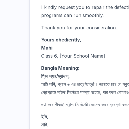
I kindly request you to repair the defec
programs can run smoothly.
Thank you for your consideration.
Yours obediently,
Mahi
Class 6, [Your School Name]
Bangla Meaning:
প্রিয় স্যার/ম্যাডাম,
আমি
মাহি
, ক্লাস ৬ এর ছাত্র/ছাত্রী। জানাতে চাই যে স্ক
প্রোগ্রামে সাউন্ড সিস্টেমে সমস্যা হয়েছে, যার ফলে ঘোষণ
দয়া করে শীঘ্রই সাউন্ড সিস্টেমটি মেরামত করার ব্যবস্থা করু
ইতি,
মাহি