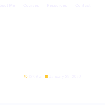
bout Me
Courses
Resources
Contact
 Repairing Defective 
l classes student (6 to 
12:09 am
January 28, 2026