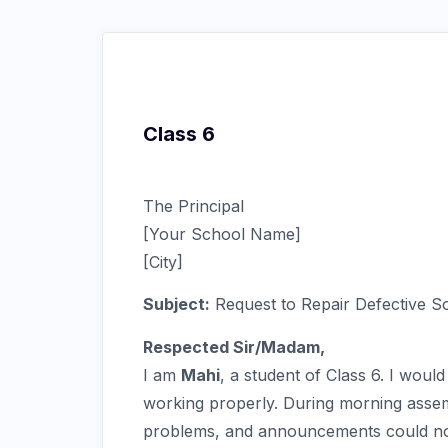
Class 6
The Principal
[Your School Name]
[City]
Subject:
Request to Repair Defective 
Respected Sir/Madam,
I am
Mahi
, a student of Class 6. I woul
working properly. During morning asse
problems, and announcements could not