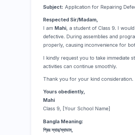
Subject:
Application for Repairing Def
Respected Sir/Madam,
I am
Mahi
, a student of Class 9. I woul
defective. During assemblies and prog
properly, causing inconvenience for bo
I kindly request you to take immediate s
activities can continue smoothly.
Thank you for your kind consideration.
Yours obediently,
Mahi
Class 9, [Your School Name]
Bangla Meaning:
প্রিয় স্যার/ম্যাডাম,