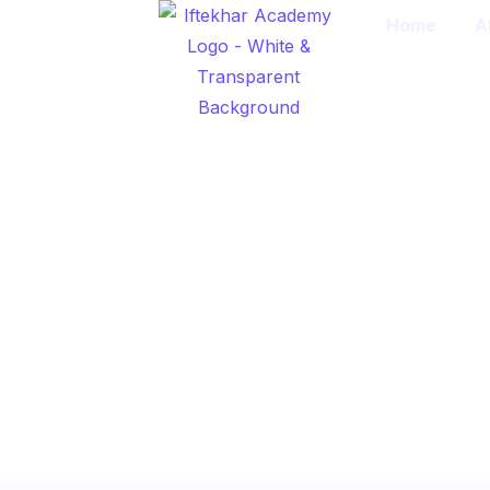
Home
A
Application for
al