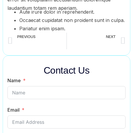
laudantium totam rem aperiam.
Aute irure dolor in reprehenderit.
Occaecat cupidatat non proident sunt in culpa.
Pariatur enim ipsam.
PREVIOUS
NEXT
Fasting in Ramadan – Excellence and How To’s
Igniting Your Inner Fire for Success
Contact Us
Name
Email