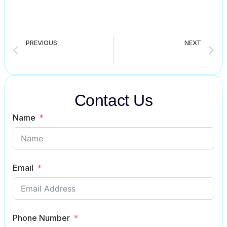
PREVIOUS
NEXT
Child Labour paragraph for all classes student (6 to 12)
Science in Everyday Life paragraph for all classes student (6 to 12)
Contact Us
Name
Email
Phone Number