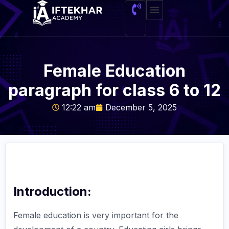
About Me
Female Education
paragraph for class 6 to 12
12:22 am
December 5, 2025
Introduction:
Female education is very important for the