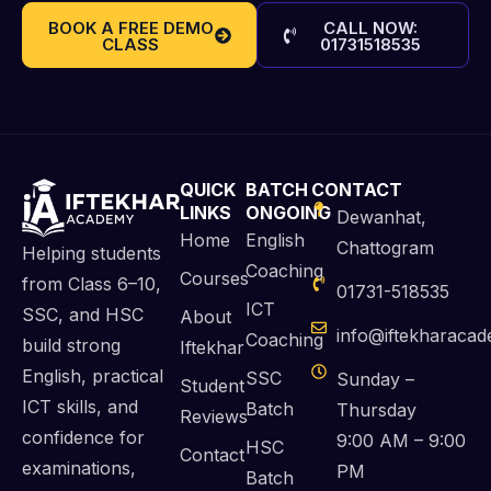
BOOK A FREE DEMO
CALL NOW:
CLASS
01731518535
QUICK
BATCH
CONTACT
LINKS
ONGOING
Dewanhat,
Home
English
Chattogram
Helping students
Coaching
Courses
from Class 6–10,
01731-518535
ICT
SSC, and HSC
About
info@iftekharaca
Coaching
build strong
Iftekhar
English, practical
SSC
Sunday –
Student
ICT skills, and
Batch
Thursday
Reviews
confidence for
9:00 AM – 9:00
HSC
Contact
examinations,
PM
Batch