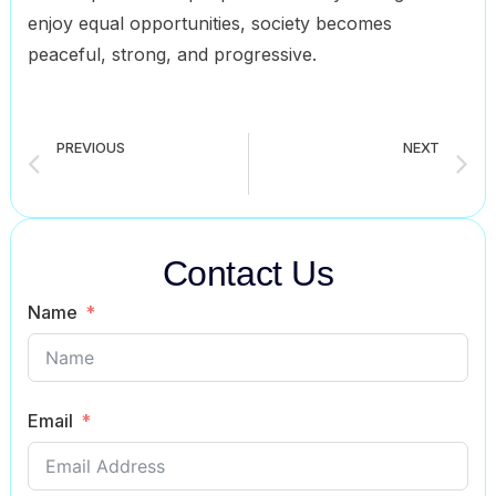
enjoy equal opportunities, society becomes
peaceful, strong, and progressive.
PREVIOUS
NEXT
Corruption in Bangladesh Paragraphs for all Classes student (6–HSC)
water pollution paragraph for class 6-hsc
Contact Us
Name
Email