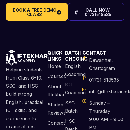
BOOK A FREE DEMO
CALL NOW:
CLASS
01731518535
QUICK
BATCH
CONTACT
LINKS
ONGOING
Dewanhat,
Home
English
Chattogram
Helping students
Coaching
Courses
from Class 6–10,
01731-518535
ICT
SSC, and HSC
About
info@iftekharaca
Coaching
build strong
Iftekhar
English, practical
SSC
Sunday –
Student
ICT skills, and
Batch
Thursday
Reviews
confidence for
9:00 AM – 9:00
HSC
Contact
examinations,
PM
Batch