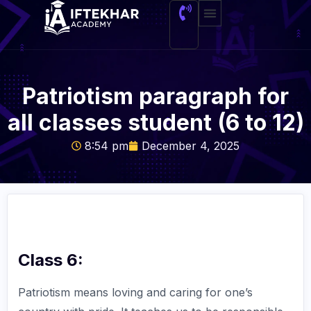
About Me
Patriotism paragraph for
all classes student (6 to 12)
8:54 pm
December 4, 2025
Class 6:
Patriotism means loving and caring for one’s