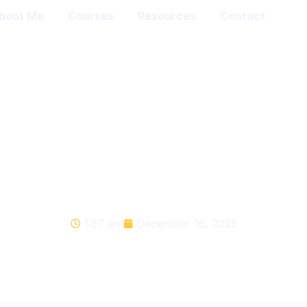
bout Me
Courses
Resources
Contact
f Patience Story for 
Students
1:57 am
December 16, 2025