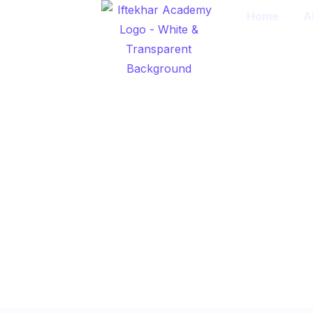
Home
A
The Lesson o