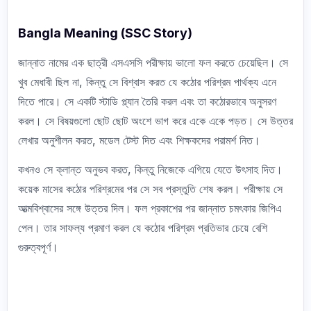
Bangla Meaning (SSC Story)
জান্নাত নামের এক ছাত্রী এসএসসি পরীক্ষায় ভালো ফল করতে চেয়েছিল। সে
খুব মেধাবী ছিল না, কিন্তু সে বিশ্বাস করত যে কঠোর পরিশ্রম পার্থক্য এনে
দিতে পারে। সে একটি স্টাডি প্ল্যান তৈরি করল এবং তা কঠোরভাবে অনুসরণ
করল। সে বিষয়গুলো ছোট ছোট অংশে ভাগ করে একে একে পড়ত। সে উত্তর
লেখার অনুশীলন করত, মডেল টেস্ট দিত এবং শিক্ষকদের পরামর্শ নিত।
কখনও সে ক্লান্ত অনুভব করত, কিন্তু নিজেকে এগিয়ে যেতে উৎসাহ দিত।
কয়েক মাসের কঠোর পরিশ্রমের পর সে সব প্রস্তুতি শেষ করল। পরীক্ষায় সে
আত্মবিশ্বাসের সঙ্গে উত্তর দিল। ফল প্রকাশের পর জান্নাত চমৎকার জিপিএ
পেল। তার সাফল্য প্রমাণ করল যে কঠোর পরিশ্রম প্রতিভার চেয়ে বেশি
গুরুত্বপূর্ণ।