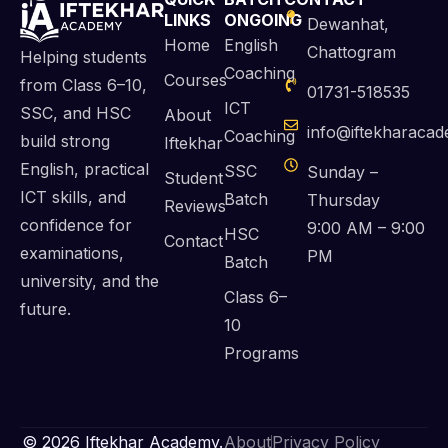
LINKS
ONGOING
Dewanhat,
Home
English
Chattogram
Helping students
Coaching
Courses
from Class 6–10,
01731-518535
ICT
SSC, and HSC
About
info@iftekharaca
Coaching
build strong
Iftekhar
English, practical
SSC
Sunday –
Student
ICT skills, and
Batch
Thursday
Reviews
confidence for
9:00 AM – 9:00
HSC
Contact
examinations,
PM
Batch
university, and the
Class 6–
future.
10
Programs
© 2026 Iftekhar Academy.
About
Privacy Policy