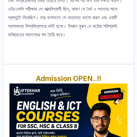
এবং অপ্রয়োজনীয় বিষয় এড়িয়ে চলত। মাসের পর মাস তার দক্ষতা বাড়ল।
এইচএসসি পরীক্ষায় সে আত্মবিশ্বাসী ছিল, কারণ সে ধৈর্য ও সততার সাথে
প্রস্তুতি নিয়েছিল। তার ফলাফলে সে অত্যন্ত ভালো করল এবং একটি
স্বনামধন্য বিশ্ববিদ্যালয়ে ভর্তি হলো। ইমরান বুঝল যে কঠোর পরিশ্রমই
ভবিষ্যতের সাফল্যের পথ তৈরি করে।
Admission OPEN..!!