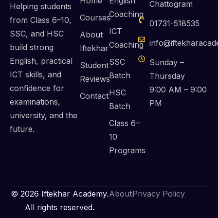
Home
English
Chattogram
Helping students
Coaching
Courses
from Class 6–10,
01731-518535
ICT
SSC, and HSC
About
info@iftekharaca
Coaching
build strong
Iftekhar
English, practical
SSC
Sunday –
Student
ICT skills, and
Batch
Thursday
Reviews
confidence for
9:00 AM – 9:00
HSC
Contact
examinations,
PM
Batch
university, and the
Class 6–
future.
10
Programs
© 2026 Iftekhar Academy.
About
Privacy Policy
All rights reserved.