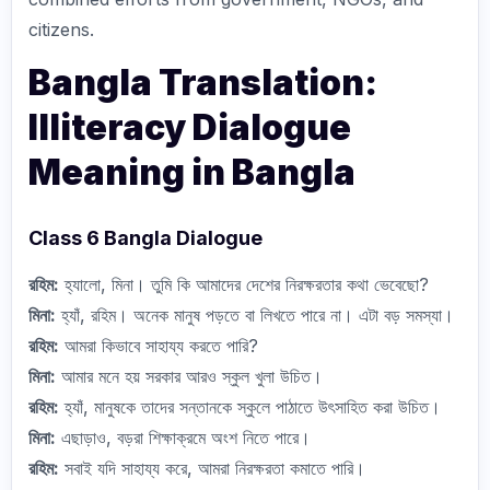
citizens.
Bangla Translation:
Illiteracy Dialogue
Meaning in Bangla
Class 6 Bangla Dialogue
রহিম:
হ্যালো, মিনা। তুমি কি আমাদের দেশের নিরক্ষরতার কথা ভেবেছো?
মিনা:
হ্যাঁ, রহিম। অনেক মানুষ পড়তে বা লিখতে পারে না। এটা বড় সমস্যা।
রহিম:
আমরা কিভাবে সাহায্য করতে পারি?
মিনা:
আমার মনে হয় সরকার আরও স্কুল খুলা উচিত।
রহিম:
হ্যাঁ, মানুষকে তাদের সন্তানকে স্কুলে পাঠাতে উৎসাহিত করা উচিত।
মিনা:
এছাড়াও, বড়রা শিক্ষাক্রমে অংশ নিতে পারে।
রহিম:
সবাই যদি সাহায্য করে, আমরা নিরক্ষরতা কমাতে পারি।