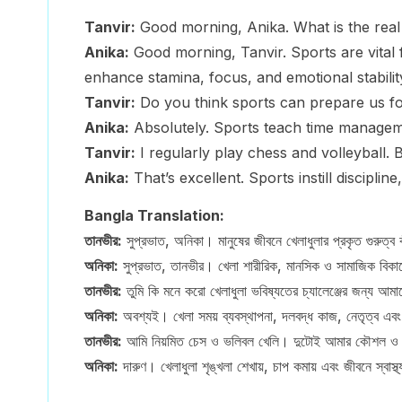
Tanvir:
Good morning, Anika. What is the real
Anika:
Good morning, Tanvir. Sports are vital 
enhance stamina, focus, and emotional stabilit
Tanvir:
Do you think sports can prepare us fo
Anika:
Absolutely. Sports teach time manageme
Tanvir:
I regularly play chess and volleyball. 
Anika:
That’s excellent. Sports instill disciplin
Bangla Translation:
তানভীর:
সুপ্রভাত, অনিকা। মানুষের জীবনে খেলাধুলার প্রকৃত গুরুত্ব
অনিকা:
সুপ্রভাত, তানভীর। খেলা শারীরিক, মানসিক ও সামাজিক বিকাশ
তানভীর:
তুমি কি মনে করো খেলাধুলা ভবিষ্যতের চ্যালেঞ্জের জন্য আমা
অনিকা:
অবশ্যই। খেলা সময় ব্যবস্থাপনা, দলবদ্ধ কাজ, নেতৃত্ব এবং 
তানভীর:
আমি নিয়মিত চেস ও ভলিবল খেলি। দুটোই আমার কৌশল ও
অনিকা:
দারুণ। খেলাধুলা শৃঙ্খলা শেখায়, চাপ কমায় এবং জীবনে স্বাস