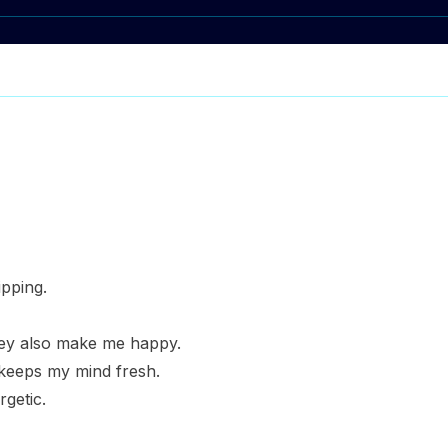
ipping.
ey also make me happy.
It keeps my mind fresh.
getic.