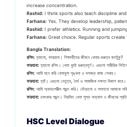
increase concentration.
Rashid:
I think sports also teach discipline an
Farhana:
Yes. They develop leadership, patienc
Rashid:
I prefer athletics. Running and jumpin
Farhana:
Great choice. Regular sports create he
Bangla Translation:
রশিদ:
হ্যালো, ফারহানা। শিক্ষার্থীদের জীবনে খেলার গুরুত্ব কতটুকু?
ফারহানা:
হ্যালো রশিদ। খেলা খুবই গুরুত্বপূর্ণ। এগুলো শারীরিক ফিটনে
রশিদ:
আমি মনে করি খেলাধুলা শৃঙ্খলা ও দলবদ্ধ কাজ শেখায়।
ফারহানা:
হ্যাঁ। এগুলো নেতৃত্ব, ধৈর্য ও সামাজিক দক্ষতা বিকাশ করে।
রশিদ:
আমি অ্যাথলেটিক্স পছন্দ করি। দৌড়ানো ও লাফানো আমাকে সক্র
ফারহানা:
চমৎকার পছন্দ। নিয়মিত খেলা সুস্থ অভ্যাস ও জীবনের প্র
HSC Level Dialogue