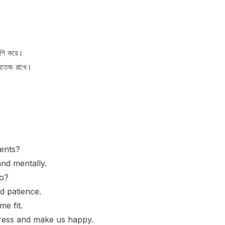
ুশি করে।
সতেজ রাখে।
dents?
and mentally.
o?
d patience.
e fit.
tress and make us happy.