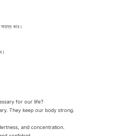
 সাহায্য করে।
খে।
ssary for our life?
ary. They keep our body strong.
lertness, and concentration.
and confident.