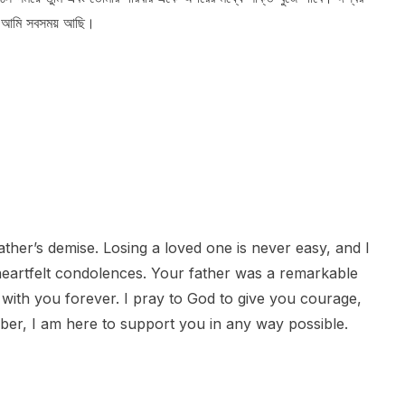
়, আমি সবসময় আছি।
ther’s demise. Losing a loved one is never easy, and I
heartfelt condolences. Your father was a remarkable
 with you forever. I pray to God to give you courage,
ber, I am here to support you in any way possible.