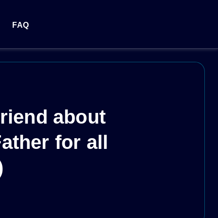
FAQ
Friend about
ther for all
)