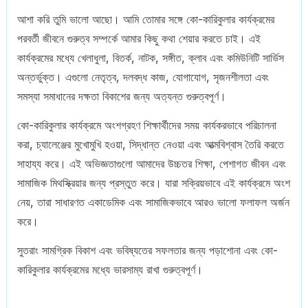
আশা করি তুমি ভালো আছো। আমি তোমার সঙ্গে কো-কারিকুলার কার্যক্রমের
পরবর্তী জীবনে গুরুত্ব সম্পর্কে আমার কিছু কথা শেয়ার করতে চাই। এই
কার্যক্রমের মধ্যে খেলাধুলা, বিতর্ক, নাটক, সঙ্গীত, ক্লাব এবং কমিউনিটি সার্ভিস
অন্তর্ভুক্ত। এগুলো নেতৃত্ব, দলবদ্ধ কাজ, যোগাযোগ, সৃজনশীলতা এবং
সমস্যা সমাধানের দক্ষতা বিকাশের জন্য অত্যন্ত গুরুত্বপূর্ণ।
কো-কারিকুলার কার্যক্রমে অংশগ্রহণ শিক্ষার্থীদের সময় কার্যকরভাবে পরিচালনা
করা, চ্যালেঞ্জের মুখোমুখি হওয়া, সিদ্ধান্ত নেওয়া এবং আত্মবিশ্বাস তৈরি করতে
সাহায্য করে। এই অভিজ্ঞতাগুলো আমাদের উচ্চতর শিক্ষা, পেশাগত জীবন এবং
সামাজিক মিথস্ক্রিয়ার জন্য প্রস্তুত করে। যারা সক্রিয়ভাবে এই কার্যক্রমে অংশ
নেয়, তারা সাধারণত একাডেমিক এবং সামাজিকভাবে আরও ভালো ফলাফল অর্জন
করে।
সুতরাং সামগ্রিক বিকাশ এবং ভবিষ্যতের সফলতার জন্য পড়াশোনা এবং কো-
কারিকুলার কার্যক্রমের মধ্যে ভারসাম্য রাখা গুরুত্বপূর্ণ।