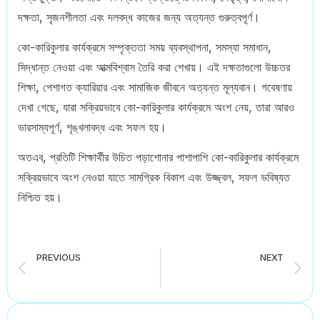
দক্ষতা, সৃজনশীলতা এবং দলবদ্ধ কাজের জন্য অত্যন্ত গুরুত্বপূর্ণ।
কো-কারিকুলার কার্যক্রমে সম্পৃক্ততা সময় ব্যবস্থাপনা, সমস্যা সমাধান,
সিদ্ধান্ত নেওয়া এবং আত্মবিশ্বাস তৈরি করা শেখায়। এই দক্ষতাগুলো উচ্চতর
শিক্ষা, পেশাগত ক্যারিয়ার এবং সামাজিক জীবনে অত্যন্ত মূল্যবান। গবেষণায়
দেখা গেছে, যারা সক্রিয়ভাবে কো-কারিকুলার কার্যক্রমে অংশ নেয়, তারা আরও
ভারসাম্যপূর্ণ, শৃঙ্খলাবদ্ধ এবং সফল হয়।
অতএব, প্রতিটি শিক্ষার্থীর উচিত পড়াশোনার পাশাপাশি কো-কারিকুলার কার্যক্রমে
সক্রিয়ভাবে অংশ নেওয়া যাতে সামগ্রিক বিকাশ এবং উজ্জ্বল, সফল ভবিষ্যত
নিশ্চিত হয়।
PREVIOUS
NEXT
Write a Letter to Your Friend About Your Experience During Lockdown for all classes student (6 to 12)
Write a Letter to Your Pen-Friend About the Foods and Food-Habits of Bangladesh for all classes student (6 to 12)