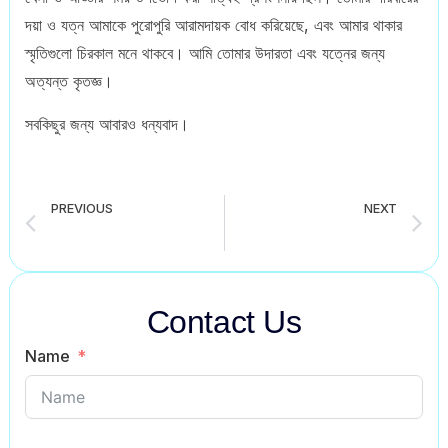
দয়া ও যত্ন আমাকে পুরোপুরি আরামদায়ক বোধ করিয়েছে, এবং আমার থাকার
স্মৃতিগুলো চিরকাল মনে থাকবে। আমি তোমার উদারতা এবং যত্নের জন্য
অত্যন্ত কৃতজ্ঞ।
সবকিছুর জন্য আবারও ধন্যবাদ।
PREVIOUS
NEXT
Write a Letter to Your Friend Describing Your Visit to a New Place for all classes student (6 to 12)
Write a Letter to Your Friend Describing the Annual Prize Giving Ceremony of Your School for all classes student (6 to 12)
Contact Us
Name